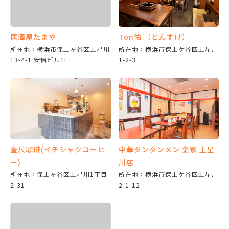
居酒屋たまや
Ton佑 （とんすけ）
所在地：横浜市保土ヶ谷区上星川
所在地：横浜市保土ケ谷区上星川
13-4-1 安倍ビル1F
1-2-3
壹尺珈琲(イチシャクコーヒ
中華タンタンメン 金家 上星
ー)
川店
所在地：保土ヶ谷区上星川1丁目
所在地：横浜市保土ケ谷区上星川
2-31
2-1-12