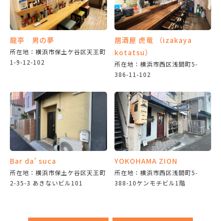
龍亭 男の夢
居酒屋 虎竜 （izakaya
所在地：横浜市保土ケ谷区天王町
kotatsu）
1-9-12-102
所在地：横浜市西区浅間町5-
386-11-102
Bar da’ suca
YOKOHAMA ZION
所在地：横浜市保土ケ谷区天王町
所在地：横浜市西区浅間町5-
2-35-3 あきないビル101
388-10ケンモチビル1階