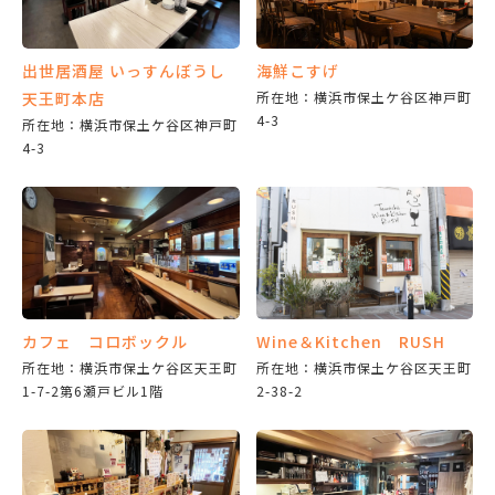
出世居酒屋 いっすんぼうし
海鮮こすげ
天王町本店
所在地：横浜市保土ケ谷区神戸町
4-3
所在地：横浜市保土ケ谷区神戸町
4-3
カフェ コロボックル
Wine＆Kitchen RUSH
所在地：横浜市保土ケ谷区天王町
所在地：横浜市保土ケ谷区天王町
1-7-2第6瀬戸ビル1階
2-38-2