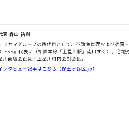
代表 森山 祐樹
モリヤマグループの四代目として、不動産管理および売買
BLESS』代表に（相鉄本線「上星川駅」南口すぐ）。宅
星川商店会役員／上星川町内会副会長。
インタビュー記事はこちら（保土ヶ谷区.jp）